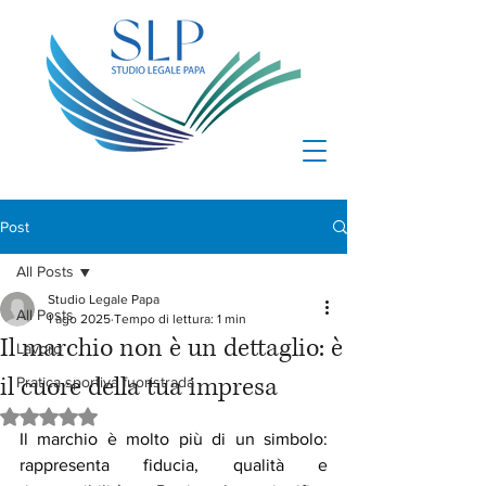
Post
All Posts
Studio Legale Papa
All Posts
1 ago 2025
Tempo di lettura: 1 min
Il marchio non è un dettaglio: è
Lavoro
il cuore della tua impresa
Pratica sportiva fuoristrada
Valutazione NaN stelle su 5.
Il marchio è molto più di un simbolo: 
rappresenta fiducia, qualità e 