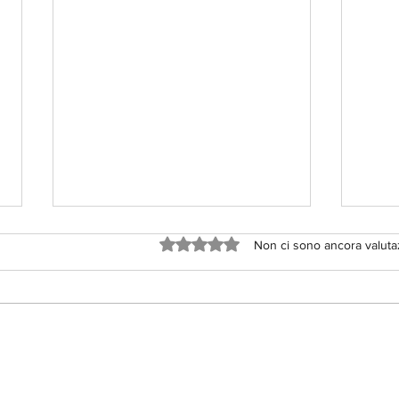
Valutazione 0 stelle su 5.
Non ci sono ancora valuta
👉 C
Entrare in un contratto è