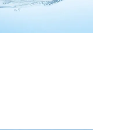
SLP & Partners
" La conoscenza è visione,
capacità di intervento,
consapevolezza del proprio
interesse, equilibrio nella
scelta"