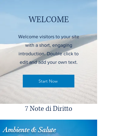
WELCOME
Welcome visitors to your site
with a short, engaging
introduction. Double click to
edit and add your own text.
Start Now
7 Note di Diritto
Ambiente & Salute