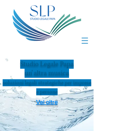
Studio Legale Papa
un'
altra musica
soluzioni legali strategiche per imprese
e persone
Vai oltre