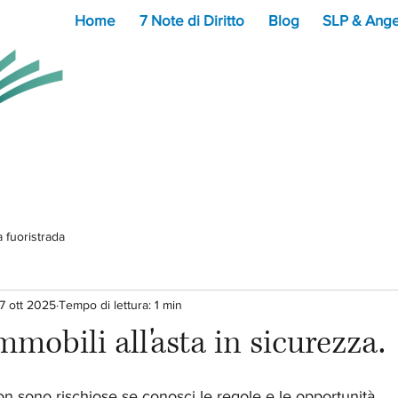
Home
7 Note di Diritto
Blog
SLP & Ange
a fuoristrada
7 ott 2025
Tempo di lettura: 1 min
mobili all'asta in sicurezza.
lle su 5.
on sono rischiose se conosci le regole e le opportunità