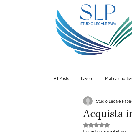
All Posts
Lavoro
Pratica sportiv
Studio Legale Papa
Acquista im
Valutazione NaN ste
Le aste immobiliari n