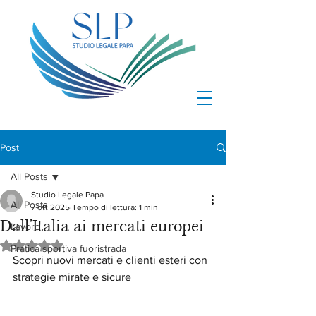
Post
All Posts
Studio Legale Papa
All Posts
7 ott 2025
Tempo di lettura: 1 min
Dall'Italia ai mercati europei
Lavoro
Valutazione NaN stelle su 5.
Pratica sportiva fuoristrada
Scopri nuovi mercati e clienti esteri con 
strategie mirate e sicure