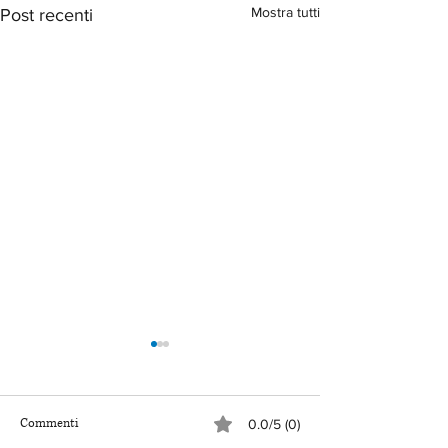
Mostra tutti
Post recenti
Commenti
0.0/5 (0)
👉 Copyright