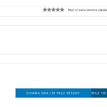
Valutazione 0 stelle su 5.
Non ci sono ancora valuta
👉 C
Entrare in un contratto è
abbastanza facile. Uscirne, a
volte, molto meno.
CHIAMA ORA +39 0522 455290
MOBILE +39