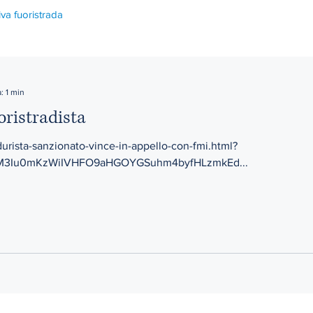
iva fuoristrada
: 1 min
oristradista
urista-sanzionato-vince-in-appello-con-fmi.html?
BM3Iu0mKzWiIVHFO9aHGOYGSuhm4byfHLzmkEd...