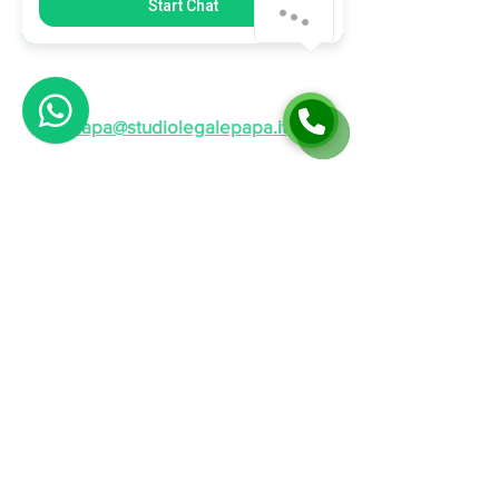
Start Chat
abbastanza facile. Uscirne, a
volte, molto meno.
papa@studiolegalepapa.it
D
eontologia
|
Privacy
|
Tariffa
|
Assicurazioni
|
Copyright
|
Cookies
MOBILE +39 335 6398407
Via Emilia Ospizio 12 cap.
42121 Reggio
Emilia