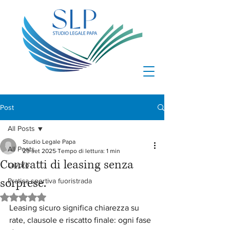
Post
All Posts
Studio Legale Papa
All Posts
29 set 2025
Tempo di lettura: 1 min
Contratti di leasing senza
Lavoro
sorprese.
Pratica sportiva fuoristrada
Valutazione NaN stelle su 5.
Leasing sicuro significa chiarezza su 
rate, clausole e riscatto finale: ogni fase 