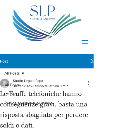
Post
All Posts
Studio Legale Papa
All Posts
30 set 2025
Tempo di lettura: 1 min
Le Truffe telefoniche hanno
Lavoro
conseguenze gravi, basta una
Pratica sportiva fuoristrada
risposta sbagliata per perdere
soldi o dati.