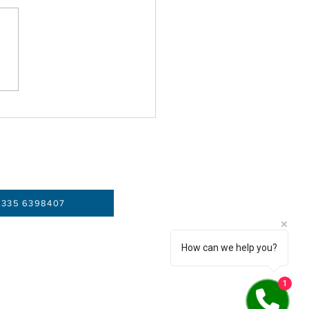
opyright
 335 6398407
How can we help you?
1