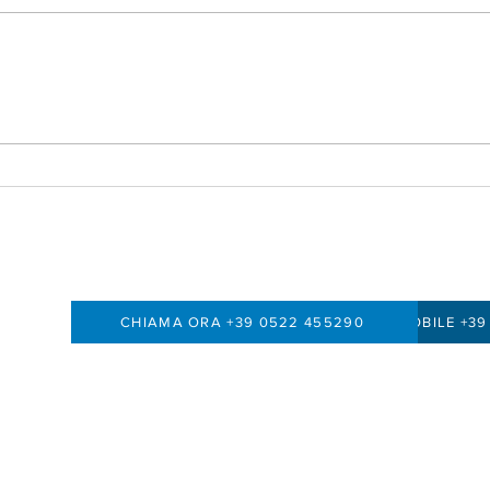
👉 C
Entrare in un contratto è
abbastanza facile. Uscirne, a
volte, molto meno.
CHIAMA ORA +39 0522 455290
MOBILE +39
Via Emilia Ospizio 12 cap.
42121 Reggio Emilia
PI: 02831150350