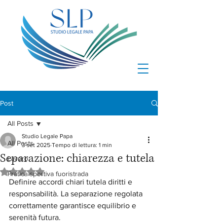
Post
All Posts
Studio Legale Papa
All Posts
3 set 2025
Tempo di lettura: 1 min
Separazione: chiarezza e tutela
Lavoro
Valutazione NaN stelle su 5.
Pratica sportiva fuoristrada
Definire accordi chiari tutela diritti e 
responsabilità. La separazione regolata 
correttamente garantisce equilibrio e 
serenità futura.