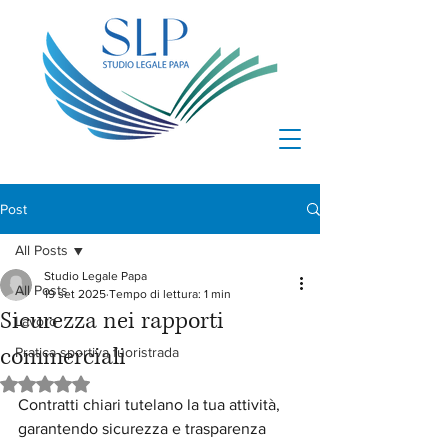
Post
All Posts
Studio Legale Papa
All Posts
19 set 2025
Tempo di lettura: 1 min
Sicurezza nei rapporti
Lavoro
commerciali
Pratica sportiva fuoristrada
Valutazione NaN stelle su 5.
Contratti chiari tutelano la tua attività, 
garantendo sicurezza e trasparenza