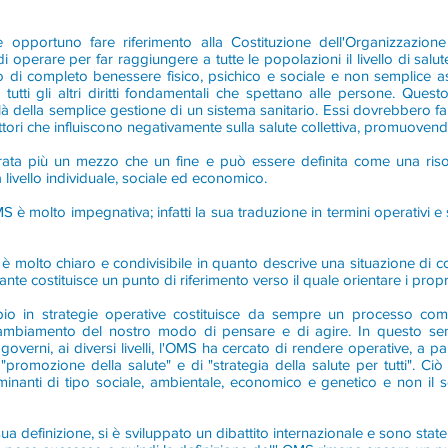
è opportuno fare riferimento alla Costituzione dell'Organizzazio
di operare per far raggiungere a tutte le popolazioni il livello di salut
o di completo benessere fisico, psichico e sociale e non semplice a
tutti gli altri diritti fondamentali che spettano alle persone. Quest
là della semplice gestione di un sistema sanitario. Essi dovrebbero far
ttori che influiscono negativamente sulla salute collettiva, promuovend
derata più un mezzo che un fine e può essere definita come una riso
livello individuale, sociale ed economico.
S è molto impegnativa; infatti la sua traduzione in termini operativi e
one è molto chiaro e condivisibile in quanto descrive una situazione di 
e costituisce un punto di riferimento verso il quale orientare i propri
ipio in strategie operative costituisce da sempre un processo comp
l cambiamento del nostro modo di pensare e di agire. In questo sen
verni, ai diversi livelli, l'OMS ha cercato di rendere operative, a par
"promozione della salute" e di "strategia della salute per tutti". Ci
terminanti di tipo sociale, ambientale, economico e genetico e non i
sua definizione, si è sviluppato un dibattito internazionale e sono sta