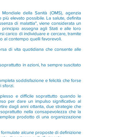
ne Mondiale della Sanità (OMS), agenzia
e più elevato possibile. La salute, definita
ssenza di malattia", viene considerata un
o principio assegna agli Stati e alle loro
si carico di individuare e cercare, tramite
o al contempo quelli favorevoli.
rsa di vita quotidiana che consente alle
 soprattutto in azioni, ha sempre suscitato
completa soddisfazione e felicità che forse
 sforzi.
lesso e difficile soprattutto quando le
so per dare un impulso significativo al
tire dagli anni ottanta, due strategie che
ò soprattutto nella consapevolezza che la
l semplice prodotto di una organizzazione
te formulate alcune proposte di definizione