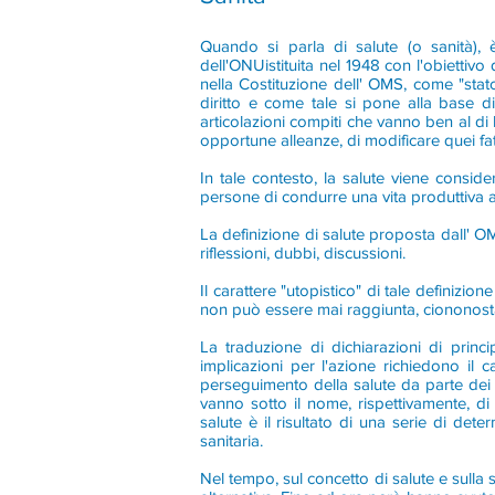
Quando si parla di salute (o sanità), 
dell'ONUistituita nel 1948 con l'obiettivo 
nella Costituzione dell' OMS, come "stat
diritto e come tale si pone alla base di 
articolazioni compiti che vanno ben al di 
opportune alleanze, di modificare quei fa
In tale contesto, la salute viene consi
persone di condurre una vita produttiva a 
La definizione di salute proposta dall' OM
riflessioni, dubbi, discussioni.
Il carattere "utopistico" di tale definizi
non può essere mai raggiunta, ciononostant
La traduzione di dichiarazioni di princ
implicazioni per l'azione richiedono i
perseguimento della salute da parte dei go
vanno sotto il nome, rispettivamente, di 
salute è il risultato di una serie di de
sanitaria.
Nel tempo, sul concetto di salute e sulla 